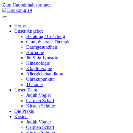
Zum Hauptinhalt springen
Home
Unser Angebot
Beratung / Coaching
CranioSacrale Therapie
Darmgesundheit
Hormone
Jin Shin Jyutsu®
Kinesiologie
Klopftherapie
Allergiebehandlung
Ohrakupunktur
Therapie
Unser Team
Judith Vogler
Carmen Scharf
Kirsten Schütte
Die Praxis
Kosten
Judith Vogler
Carmen Scharf
Kirsten Schütte